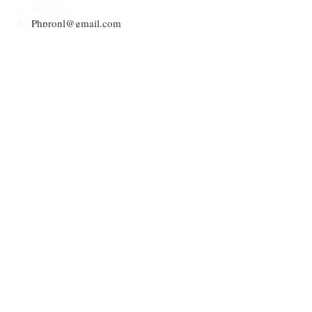
prodotto?
E:
Phpronl@gmail.com
Supporto dal vivo online
24 ore su 24, 7 giorni su
7
Zurigo, Svizzera
UNISCITI ALLA NOSTRA MAILING