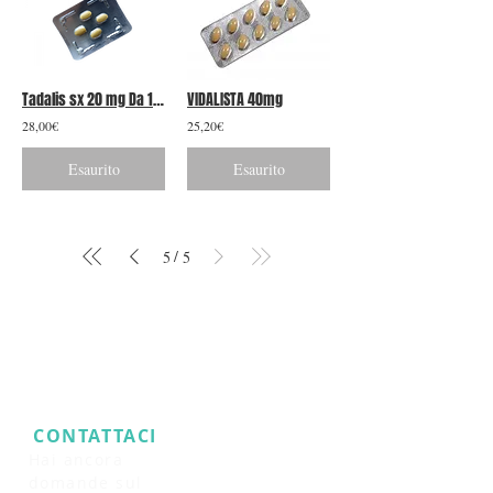
Tadalis sx 20 mg Da 12 compresse
VIDALISTA 40mg
28,00€
25,20€
Esaurito
Esaurito
/
5
5
CONTATTACI
​
Hai ancora
domande sul