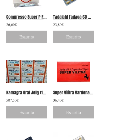
Compresse Super P Force 4
Tadalafil Tadaga 60 mg / Vidalista 60 mg
26,60€
23,80€
Esaurito
Esaurito
Kamagra Oral Jelly (100mg) - Confezione da 50 350 gelatine
Super Vilitra Vardenafil + Dapoxetina
507,50€
36,40€
Esaurito
Esaurito