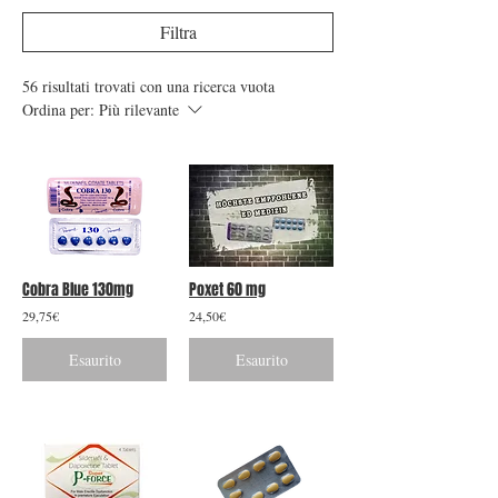
Filtra
56 risultati trovati con una ricerca vuota
Ordina per:
Più rilevante
Cobra Blue 130mg
Poxet 60 mg
29,75€
24,50€
Esaurito
Esaurito