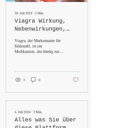
28. Juli 2024
∙
3
Min.
Viagra Wirkung,
Nebenwirkungen,
Anwendungshäufigkeit
Viagra, der Markenname für
und Erkennung –
Sildenafil, ist ein
Medikament, das häufig zur
Alles, was Sie
Behandlung von erektiler
wissen sollten
Dysfunktion (ED) eingesetzt
wird. Seit...
3
0
4. Juli 2024
∙
3
Min.
Alles was Sie über
diese Plattform