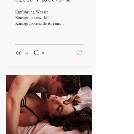
wissen müssen
Einführung Was ist
Kamagrapotenz.de?
Kamagrapotenz.de ist eine
Online-Plattform, die sich auf
den Verkauf von
Potenzmitteln spezialisiert...
14
0