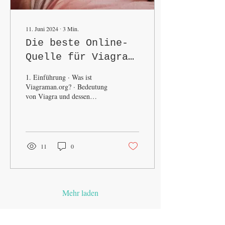
11. Juni 2024
∙
3
Min.
Die beste Online-
Quelle für Viagra
und Potenzmittel –
1. Einführung · Was ist
Viagraman.org
Viagraman.org? · Bedeutung
von Viagra und dessen
Alternativen 2. Geschichte
von Viagra...
11
0
Mehr laden