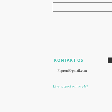
KONTAKT OS
​
Har du stadig produktspørgsmål
E:
Phpronl@gmail.com
Live support online 24/7
Zürich, Schweiz