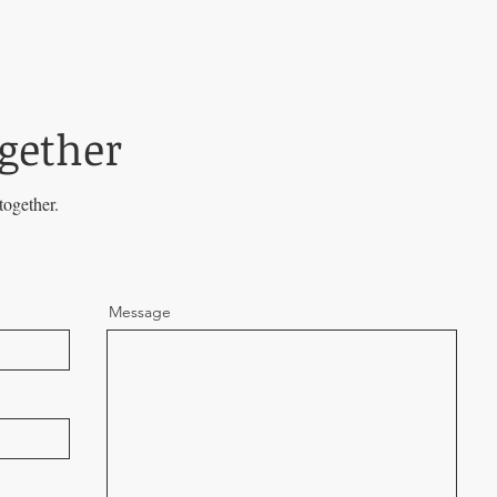
ogether
together.
Message