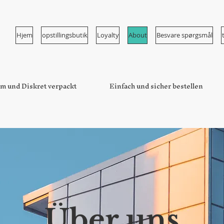
Hjem
opstillingsbutik
Loyalty
About
Besvare spørgsmål
m und Diskret verpackt
Einfach und sicher bestellen
Über uns