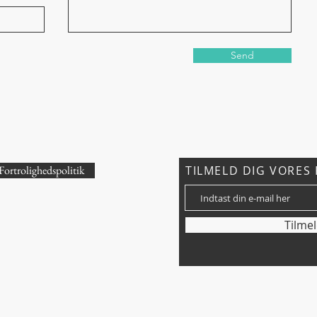
Send
Fortrolighedspolitik
TILMELD DIG VORES 
?
Tilme