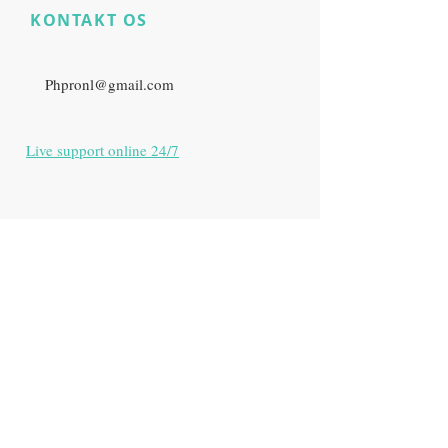
KONTAKT OS
​
Har du stadig
produktspørgsmål?
E:
Phpronl@gmail.com
Live support online 24/7
Zürich, Schweiz