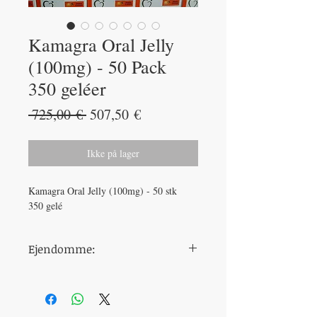
Kamagra Oral Jelly
(100mg) - 50 Pack
350 geléer
Regulær
Salgspris
 725,00 € 
507,50 €
pris
Ikke på lager
Kamagra Oral Jelly (100mg) - 50 stk
350 gelé
Ejendomme:
dosering
100 mg
tidspunkt for
30 minutter før