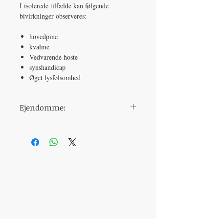
I isolerede tilfælde kan følgende
bivirkninger observeres:
hovedpine
kvalme
Vedvarende hoste
synshandicap
Øget lysfølsomhed
Ejendomme:
dosering
20 mg
tidspunkt for
30 minutter før
indtagelse
samleje
aktiv ingrediens
Tadalafil
fabrikant
Ajanta Pharma
smagen
Smagløs