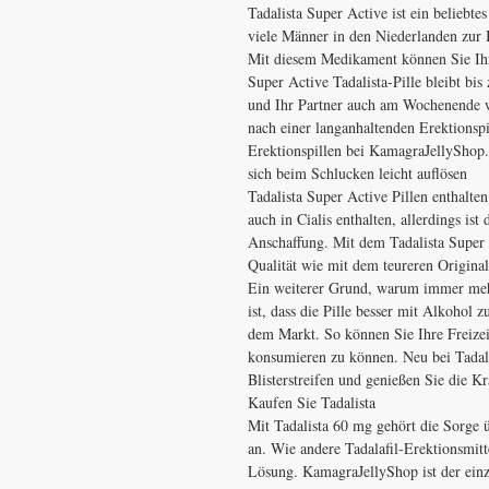
Tadalista Super Active ist ein beliebt
viele Männer in den Niederlanden zur 
Mit diesem Medikament können Sie Ihr
Super Active Tadalista-Pille bleibt bi
und Ihr Partner auch am Wochenende wi
nach einer langanhaltenden Erektionspi
Erektionspillen bei KamagraJellyShop. 
sich beim Schlucken leicht auflösen
Tadalista Super Active Pillen enthalten
auch in Cialis enthalten, allerdings ist 
Anschaffung. Mit dem Tadalista Super
Qualität wie mit dem teureren Original
Ein weiterer Grund, warum immer meh
ist, dass die Pille besser mit Alkoh
dem Markt. So können Sie Ihre Freizei
konsumieren zu können. Neu bei Tadali
Blisterstreifen und genießen Sie die Kr
Kaufen Sie Tadalista
Mit Tadalista 60 mg gehört die Sorge 
an. Wie andere Tadalafil-Erektionsmitte
Lösung. KamagraJellyShop ist der einz