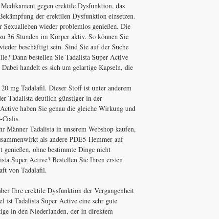
es Medikament gegen erektile Dysfunktion, das
Bekämpfung der erektilen Dysfunktion einsetzen.
 Sexualleben wieder problemlos genießen. Die
s zu 36 Stunden im Körper aktiv. So können Sie
eder beschäftigt sein. Sind Sie auf der Suche
lle? Dann bestellen Sie Tadalista Super Active
Dabei handelt es sich um gelartige Kapseln, die
 20 mg Tadalafil. Dieser Stoff ist unter anderem
der Tadalista deutlich günstiger in der
 Active haben Sie genau die gleiche Wirkung und
-Cialis.
r Männer Tadalista in unserem Webshop kaufen,
ol zusammenwirkt als andere PDE5-Hemmer auf
t genießen, ohne bestimmte Dinge nicht
sta Super Active? Bestellen Sie Ihren ersten
aft von Tadalafil.
über Ihre erektile Dysfunktion der Vergangenheit
l ist Tadalista Super Active eine sehr gute
ige in den Niederlanden, der in direktem