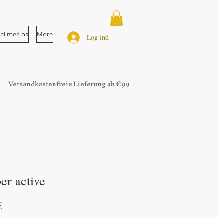
tal med os
More
Log ind
Versandkostenfreie Lieferung ab €99
per active
r
Salgspris
€