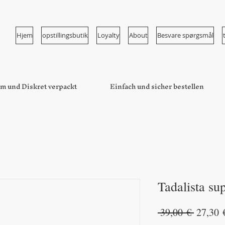
Hjem
opstillingsbutik
Loyalty
About
Besvare spørgsmål
m und Diskret verpackt
Einfach und sicher bestellen
Tadalista su
Regulæ
 39,00 € 
27,30 
pris