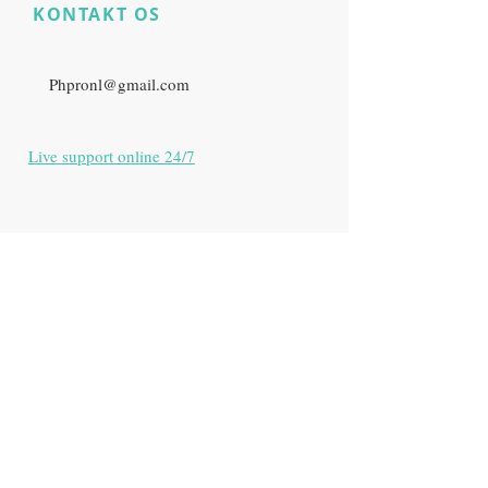
KONTAKT OS
​
Har du stadig
produktspørgsmål?
E:
Phpronl@gmail.com
Live support online 24/7
Zürich, Schweiz