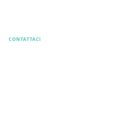
CONTATTACI
​
Hai ancora
domande sul
prodotto?
E:
Phpronl@gmail.com
Supporto dal vivo online
24 ore su 24, 7 giorni su
7
Zurigo, Svizzera