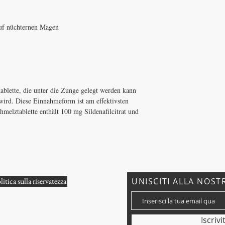
uf nüchternen Magen
tablette, die unter die Zunge gelegt werden kann
rd. Diese Einnahmeform ist am effektivsten
hmelztablette enthält 100 mg Sildenafilcitrat und
litica sulla riservatezza
UNISCITI ALLA NOST
o?
Iscrivi