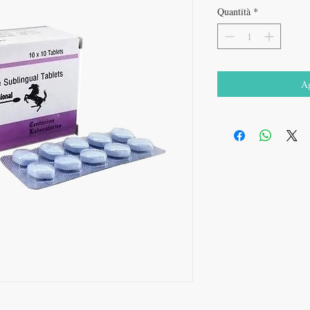
Quantità
*
Ag