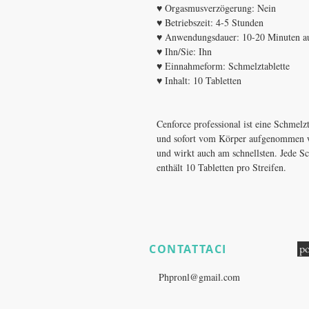
♥ Orgasmusverzögerung: Nein
♥ Betriebszeit: 4-5 Stunden
♥ Anwendungsdauer: 10-20 Minuten a
♥ Ihn/Sie: Ihn
♥ Einnahmeform: Schmelztablette
♥ Inhalt: 10 Tabletten
Cenforce professional ist eine Schmelz
und sofort vom Körper aufgenommen wi
und wirkt auch am schnellsten. Jede Sc
enthält 10 Tabletten pro Streifen.
CONTATTACI
po
​
Hai ancora domande sul prodott
E:
Phpronl@gmail.com