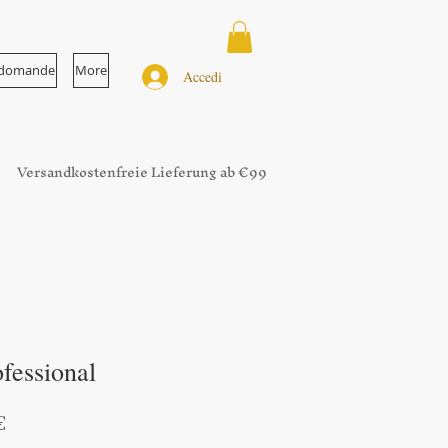
e domande
More
Accedi
Versandkostenfreie Lieferung ab €99
fessional
Prezzo
€
e
scontato