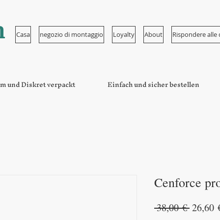
n
Casa
negozio di montaggio
Loyalty
About
Rispondere all
m und Diskret verpackt
Einfach und sicher bestellen
Cenforce pro
Prezzo
 38,00 € 
26,60 
regolar