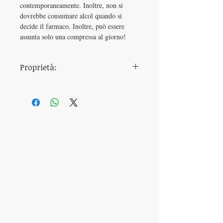
contemporaneamente. Inoltre, non si
dovrebbe consumare alcol quando si
decide il farmaco. Inoltre, può essere
assunta solo una compressa al giorno!
Proprietà:
dosaggio
120 mg
momento
30 minuti prima del
dell'ingestione
rapporto
principio attivo
sildenafil
produttore
Vega
il sapore
Insapore
durata
4
fino a quando
6
dell'azione
ore