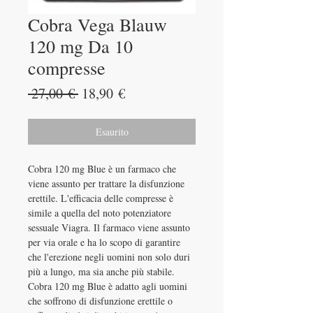
Cobra Vega Blauw
120 mg Da 10
compresse
Prezzo
Prezzo
 27,00 € 
18,90 €
regolare
scontato
Esaurito
Cobra 120 mg Blue è un farmaco che
viene assunto per trattare la disfunzione
erettile. L'efficacia delle compresse è
simile a quella del noto potenziatore
sessuale Viagra. Il farmaco viene assunto
per via orale e ha lo scopo di garantire
che l'erezione negli uomini non solo duri
più a lungo, ma sia anche più stabile.
Cobra 120 mg Blue è adatto agli uomini
che soffrono di disfunzione erettile o