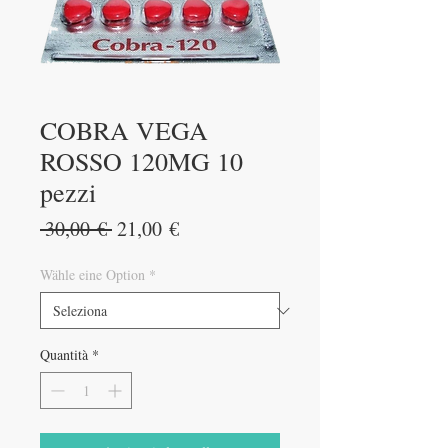
COBRA VEGA
ROSSO 120MG 10
pezzi
Prezzo
Prezzo
 30,00 € 
21,00 €
regolare
scontato
Wähle eine Option
*
Quantità
*