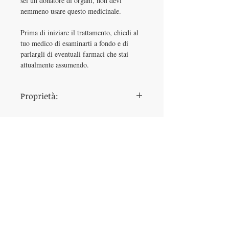
sei un donatore di organi, non devi
nemmeno usare questo medicinale.
Prima di iniziare il trattamento, chiedi al
tuo medico di esaminarti a fondo e di
parlargli di eventuali farmaci che stai
attualmente assumendo.
Proprietà:
dosaggio
120 mg
momento
30 minuti prima del
dell'ingestione
rapporto
principio attivo
sildenafil
produttore
Vega
il sapore
Insapore