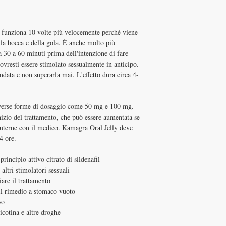
 funziona 10 volte più velocemente perché viene
lla bocca e della gola. È anche molto più
 30 a 60 minuti prima dell'intenzione di fare
dovresti essere stimolato sessualmente in anticipo.
ndata e non superarla mai. L'effetto dura circa 4-
iverse forme di dosaggio come 50 mg e 100 mg.
izio del trattamento, che può essere aumentata se
scuterne con il medico. Kamagra Oral Jelly deve
4 ore.
 principio attivo citrato di sildenafil
ltri stimolatori sessuali
are il trattamento
 il rimedio a stomaco vuoto
so
nicotina e altre droghe