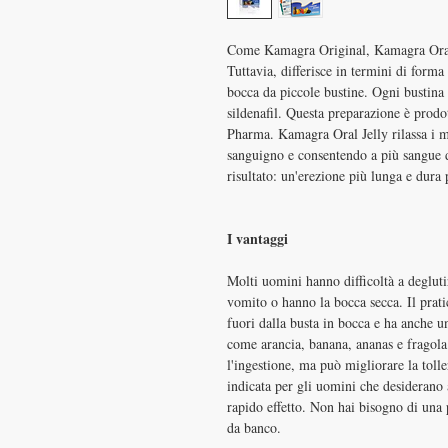
Come Kamagra Original, Kamagra Oral Je
Tuttavia, differisce in termini di forma
bocca da piccole bustine. Ogni bustina 
sildenafil. Questa preparazione è prodo
Pharma. Kamagra Oral Jelly rilassa i mu
sanguigno e consentendo a più sangue di 
risultato: un'erezione più lunga e dura
I vantaggi
Molti uomini hanno difficoltà a deglut
vomito o hanno la bocca secca. Il prat
fuori dalla busta in bocca e ha anche u
come arancia, banana, ananas e fragola
l'ingestione, ma può migliorare la toll
indicata per gli uomini che desiderano 
rapido effetto. Non hai bisogno di una
da banco.