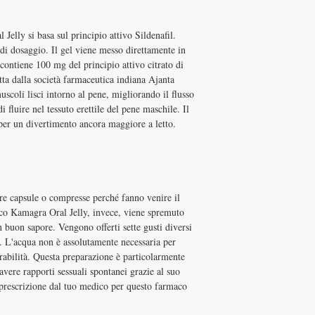
lly si basa sul principio attivo Sildenafil.
 di dosaggio. Il gel viene messo direttamente in
contiene 100 mg del principio attivo citrato di
tta dalla società farmaceutica indiana Ajanta
scoli lisci intorno al pene, migliorando il flusso
fluire nel tessuto erettile del pene maschile. Il
 per un divertimento ancora maggiore a letto.
ire capsule o compresse perché fanno venire il
ico Kamagra Oral Jelly, invece, viene spremuto
n buon sapore. Vengono offerti sette gusti diversi
. L'acqua non è assolutamente necessaria per
erabilità. Questa preparazione è particolarmente
avere rapporti sessuali spontanei grazie al suo
 prescrizione dal tuo medico per questo farmaco