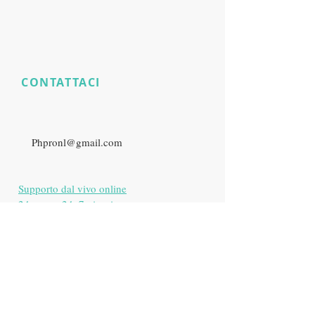
CONTATTACI
​
Hai ancora
domande sul
prodotto?
E:
Phpronl@gmail.com
Supporto dal vivo online
24 ore su 24, 7 giorni su
7
Zurigo, Svizzera