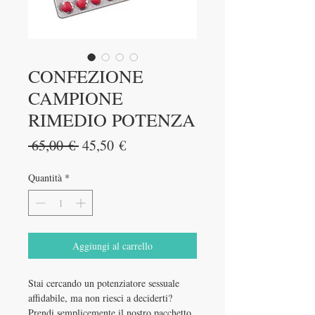
CONFEZIONE
CAMPIONE
RIMEDIO POTENZA
Prezzo
Prezzo
 65,00 € 
45,50 €
regolare
scontato
Quantità
*
Aggiungi al carrello
Stai cercando un potenziatore sessuale
affidabile, ma non riesci a deciderti?
Prendi semplicemente il nostro pacchetto