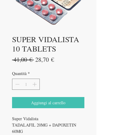
SUPER VIDALISTA
10 TABLETS
Prezzo
Prezzo
 41,00 € 
28,70 €
regolare
scontato
Quantità
*
Aggiungi al carrello
Super Vidalista
TADALAFIL 20MG + DAPOXETIN
60MG