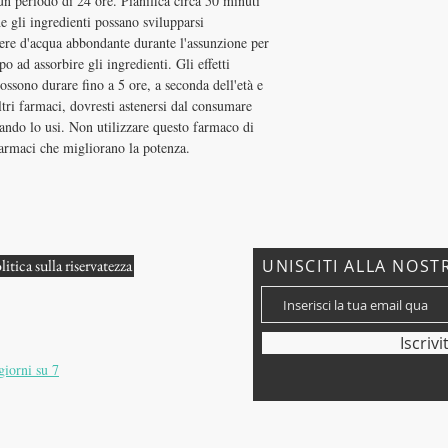
n periodo di 24 ore. Pianifica circa 50 minuti
 gli ingredienti possano svilupparsi
re d'acqua abbondante durante l'assunzione per
po ad assorbire gli ingredienti. Gli effetti
ossono durare fino a 5 ore, a seconda dell'età e
ltri farmaci, dovresti astenersi dal consumare
quando lo usi. Non utilizzare questo farmaco di
armaci che migliorano la potenza.
litica sulla riservatezza
UNISCITI ALLA NOST
o?
Iscrivi
giorni su 7