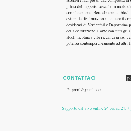
assumere mai più di una compressa in u
prima del rapporto sessuale in modo che
completamente. Bere almeno un bicchie
evitare la disidratazione e aiutare il cor
desiderati di Vardenfail e Dapoxetine p
della costituzione. Come con tutti gli a
alcol, nicotina e cibi ricchi di grassi 
potenza contemporaneamente ad altri f
CONTATTACI
po
​
Hai ancora domande sul prodott
E:
Phpronl@gmail.com
Supporto dal vivo online 24 ore su 24, 7 
Zurigo, Svizzera