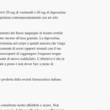
attivi 20 mg di vardenafil e 60 mg di dapoxetina.
i potenza contemporaneamente con un solo
amento del flusso sanguigno al tessuto erettile
te intorno all'area genitale. La dapoxetina,
serotonina nel corpo e quindi assicura che venga
consente di avere rapporti sessuali con il tuo
preoccuparti di raggiungere l'orgasmo troppo
mente di nuovo soddisfatto. L'obiettivo è che tu
uale a pieno e non dover fare a meno di
 prodotta dalla società farmaceutica indiana
 considerato molto affidabile e sicuro. Non