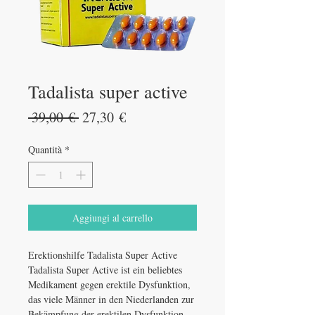
Tadalista super active
Prezzo
Prezzo
 39,00 € 
27,30 €
regolare
scontato
Quantità
*
Aggiungi al carrello
Erektionshilfe Tadalista Super Active
Tadalista Super Active ist ein beliebtes
Medikament gegen erektile Dysfunktion,
das viele Männer in den Niederlanden zur
Bekämpfung der erektilen Dysfunktion