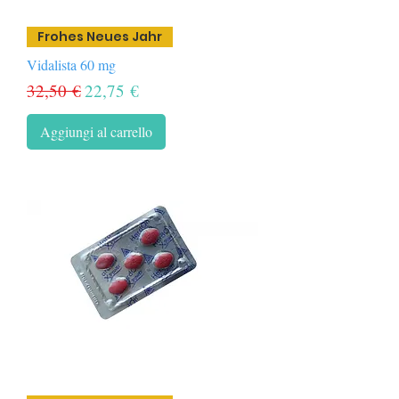
Frohes Neues Jahr
Vidalista 60 mg
Prezzo regolare
Prezzo scontato
32,50 €
22,75 €
Aggiungi al carrello