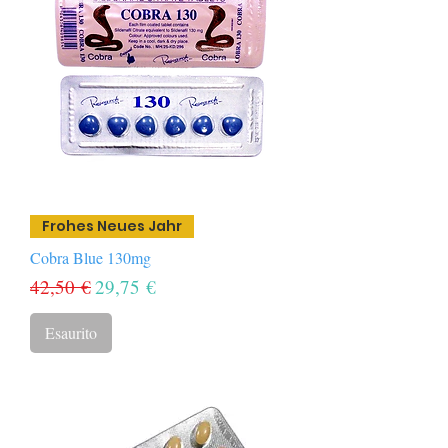
Frohes Neues Jahr
Cobra Blue 130mg
Prezzo regolare
Prezzo scontato
42,50 €
29,75 €
Esaurito