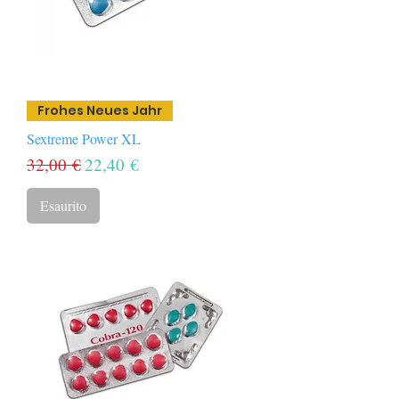
Frohes Neues Jahr
Sextreme Power XL
Prezzo regolare
Prezzo scontato
32,00 €
22,40 €
Esaurito