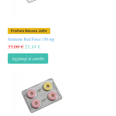
Frohes Neues Jahr
Sextreme Red Force 150 mg
Prezzo regolare
Prezzo scontato
33,00 €
23,10 €
Aggiungi al carrello