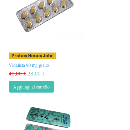
Frohes Neues Jahr
Vidalista 80 mg giallo
Prezzo regolare
Prezzo scontato
40,00 €
28,00 €
Aggiungi al carrello