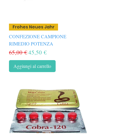
Frohes Neues Jahr
CONFEZIONE CAMPIONE
RIMEDIO POTENZA
Prezzo regolare
Prezzo scontato
65,00 €
45,50 €
Aggiungi al carrello