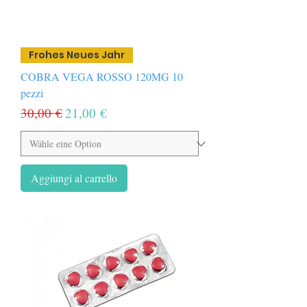
Frohes Neues Jahr
COBRA VEGA ROSSO 120MG 10
pezzi
Prezzo regolare
Prezzo scontato
30,00 €
21,00 €
Aggiungi al carrello