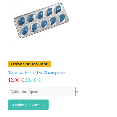
Frohes Neues Jahr
Sildamax 100mg Da 20 compresse
Prezzo regolare
Prezzo scontato
42,00 €
29,40 €
Aggiungi al carrello