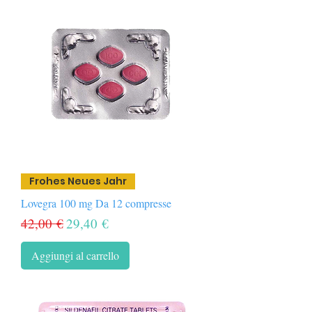
Frohes Neues Jahr
Lovegra 100 mg Da 12 compresse
Prezzo regolare
Prezzo scontato
42,00 €
29,40 €
Aggiungi al carrello