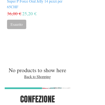
Super P Force Oral Jelly 14 pezzi per
65CHF
Prezzo regolare
Prezzo scontato
36,00 €
25,20 €
Esaurito
No products to show here
Back to Shopping
Frohes Neues Jahr
CONFEZIONE