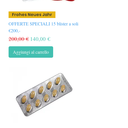
Frohes Neues Jahr
OFFERTE SPECIALI 15 blister a soli
€200,-
Prezzo regolare
Prezzo scontato
200,00 €
140,00 €
Aggiungi al carrello