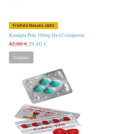
Frohes Neues Jahr
Kamagra Polo 100mg Da 12 compresse
Prezzo regolare
Prezzo scontato
42,00 €
29,40 €
Esaurito