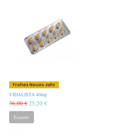
Frohes Neues Jahr
VIDALISTA 40mg
Prezzo regolare
Prezzo scontato
36,00 €
25,20 €
Esaurito