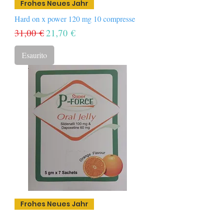
Frohes Neues Jahr
Hard on x power 120 mg 10 compresse
Prezzo regolare
Prezzo scontato
31,00 €
21,70 €
Esaurito
Frohes Neues Jahr