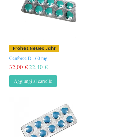
Frohes Neues Jahr
Cenforce D 160 mg
Prezzo regolare
Prezzo scontato
32,00 €
22,40 €
Aggiungi al carrello