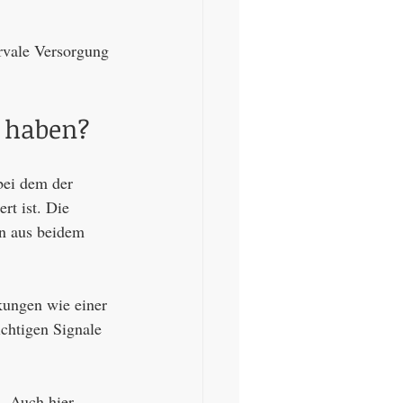
rvale Versorgung 
n haben?
bei dem der 
t ist. Die 
n aus beidem 
kungen wie einer 
ichtigen Signale 
. Auch hier 