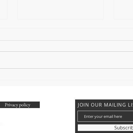
Alles was Sie über diese
Plattform wissen müssen
Einführung Was ist
Kamagrapotenz.de?
Kamagrapotenz.de ist eine Online-
Plattform, die sich auf den Verkauf
von Potenzmitteln spezialisiert...
Die 
Viag
Viag
Privacy policy
JOIN OUR MAILING L
om
Subscri