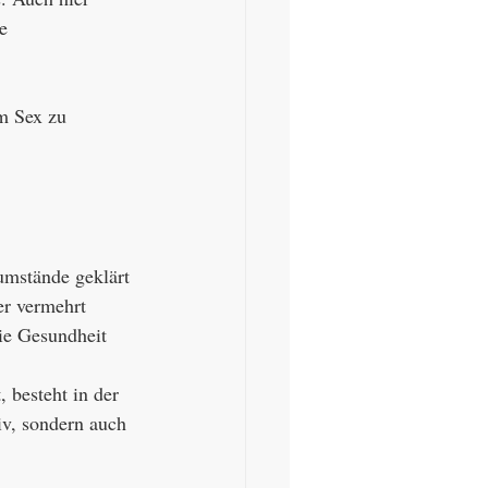
e 
m Sex zu 
umstände geklärt 
er vermehrt 
die Gesundheit 
 besteht in der 
v, sondern auch 