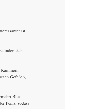
eressanter ist 
befinden sich 
ne Kammern 
diesen Gefäßen, 
rmehrt Blut 
er Penis, sodass 