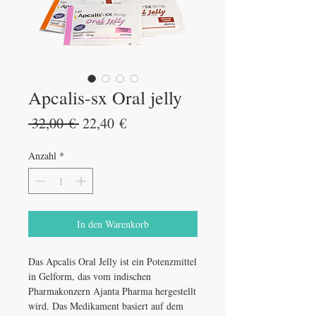
Apcalis-sx Oral jelly
Standardpreis
Sale-
 32,00 € 
22,40 €
Preis
Anzahl
*
In den Warenkorb
Das Apcalis Oral Jelly ist ein Potenzmittel
in Gelform, das vom indischen
Pharmakonzern Ajanta Pharma hergestellt
wird. Das Medikament basiert auf dem