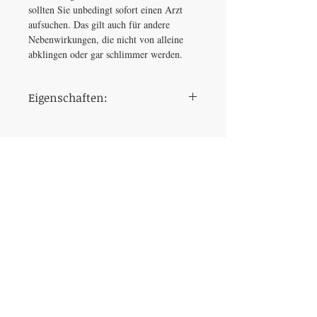
sollten Sie unbedingt sofort einen Arzt
aufsuchen. Das gilt auch für andere
Nebenwirkungen, die nicht von alleine
abklingen oder gar schlimmer werden.
Eigenschaften:
Dosierung
20 mg
Einnahmezeitpunkt
30 Minuten vor dem
Geschlechtsverkehr
Wirkstoff
Tadalafil
Hersteller
Ajanta Pharma
Geschmack
Fruchtgeschmacksrichtungen
– Pfefferminz, Ananas,
Erdbeere, schwarze
Johannisbeere, Orange,
Mango und Schokolade.