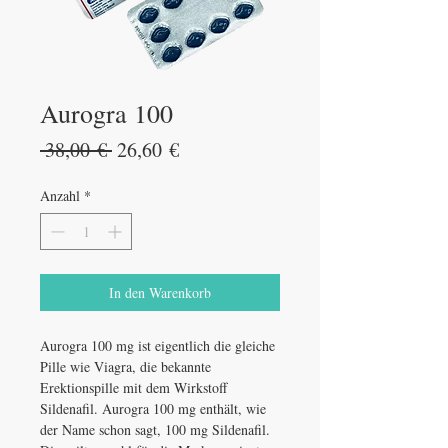
Aurogra 100
Standardpreis
Sale-
 38,00 € 
26,60 €
Preis
Anzahl
*
In den Warenkorb
Aurogra 100 mg ist eigentlich die gleiche
Pille wie Viagra, die bekannte
Erektionspille mit dem Wirkstoff
Sildenafil. Aurogra 100 mg enthält, wie
der Name schon sagt, 100 mg Sildenafil.