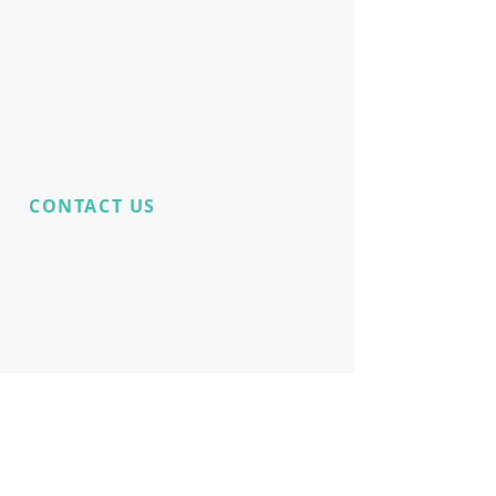
CONTACT US
Haben Sie noch
Produktfragen?
E:
Phpronl@gmail.com
E:
Christos-
potenzeurope@protonma
il.com
Live Support Online 24/7