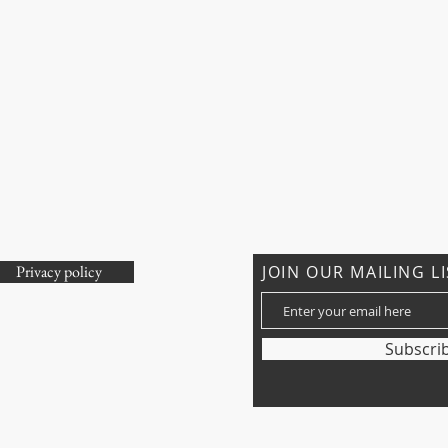
Privacy policy
JOIN OUR MAILING L
om
Subscri