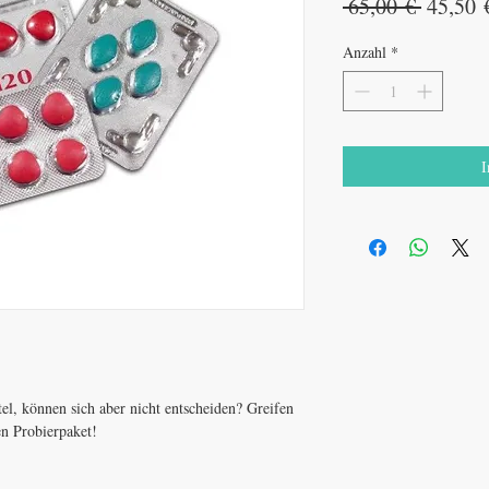
Standar
 65,00 € 
45,50 
Anzahl
*
I
tel, können sich aber nicht entscheiden? Greifen
n Probierpaket!