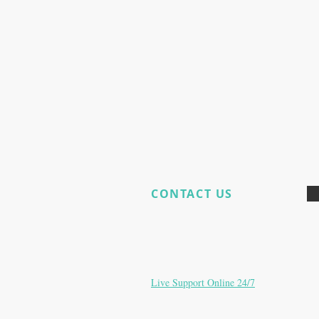
CONTACT US
Haben Sie noch Produktfragen?
E:
Phpronl@gmail.com
E:
Christos-potenzeurope@protonmail.c
Live Support Online 24/7