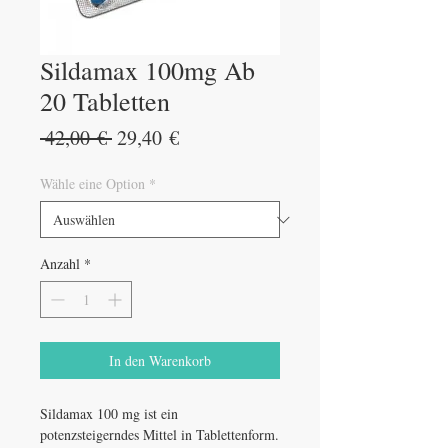
Sildamax 100mg Ab
20 Tabletten
Standardpreis
Sale-
 42,00 € 
29,40 €
Preis
Wähle eine Option
*
Anzahl
*
In den Warenkorb
Sildamax 100 mg ist ein
potenzsteigerndes Mittel in Tablettenform.