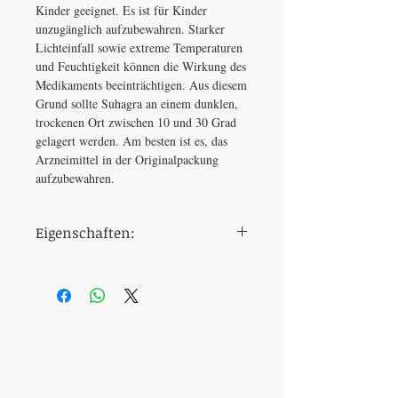
Kinder geeignet. Es ist für Kinder
unzugänglich aufzubewahren. Starker
Lichteinfall sowie extreme Temperaturen
und Feuchtigkeit können die Wirkung des
Medikaments beeinträchtigen. Aus diesem
Grund sollte Suhagra an einem dunklen,
trockenen Ort zwischen 10 und 30 Grad
gelagert werden. Am besten ist es, das
Arzneimittel in der Originalpackung
aufzubewahren.
Eigenschaften:
Dosierung
100 mg
Einnahmezeitpunkt
30 Minuten vor
dem
Geschlechtsverkehr
Wirkstoff
Sildenafil und
Dapoxetin