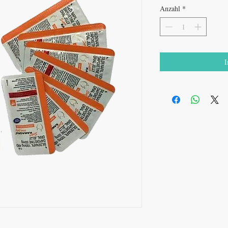
Anzahl
*
I