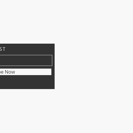
IST
be Now