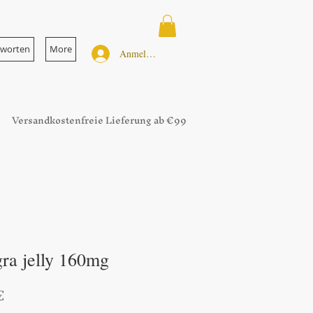
tworten
More
Anmelden
Versandkostenfreie Lieferung ab €99
ra jelly 160mg
dpreis
Sale-
€
Preis