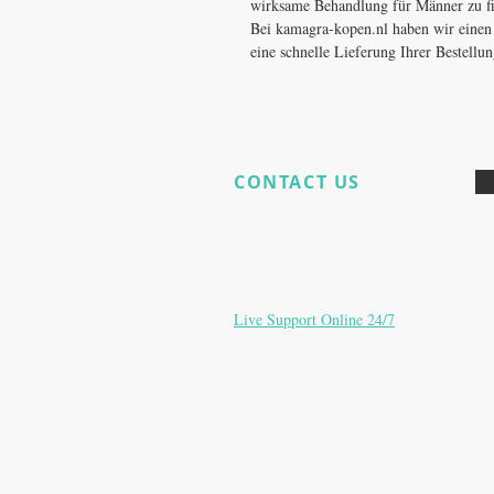
wirksame Behandlung für Männer zu fin
Bei kamagra-kopen.nl haben wir einen 
eine schnelle Lieferung Ihrer Bestell
CONTACT US
Haben Sie noch Produktfragen?
E:
Phpronl@gmail.com
E:
Christos-potenzeurope@protonmail.c
Live Support Online 24/7
Zürich Schweiz