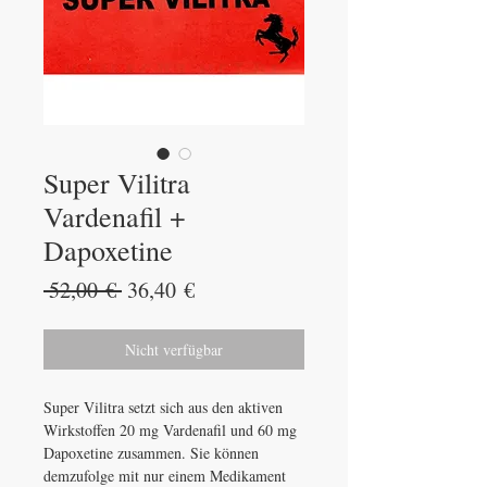
Super Vilitra
Vardenafil +
Dapoxetine
Standardpreis
Sale-
 52,00 € 
36,40 €
Preis
Nicht verfügbar
Super Vilitra setzt sich aus den aktiven
Wirkstoffen 20 mg Vardenafil und 60 mg
Dapoxetine zusammen. Sie können
demzufolge mit nur einem Medikament