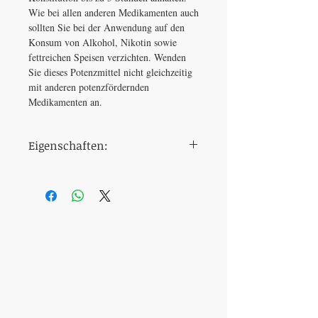
Wie bei allen anderen Medikamenten auch
sollten Sie bei der Anwendung auf den
Konsum von Alkohol, Nikotin sowie
fettreichen Speisen verzichten. Wenden
Sie dieses Potenzmittel nicht gleichzeitig
mit anderen potenzfördernden
Medikamenten an.
Eigenschaften:
Dosierung
80 mg (20 mg
Sildenafil + 60 mg
Dapoxetin)
Einnahmezeitpunkt
30 Minuten vor
dem
Geschlechtsverkehr
Wirkstoff
Vardenafil und
Dapoxetin