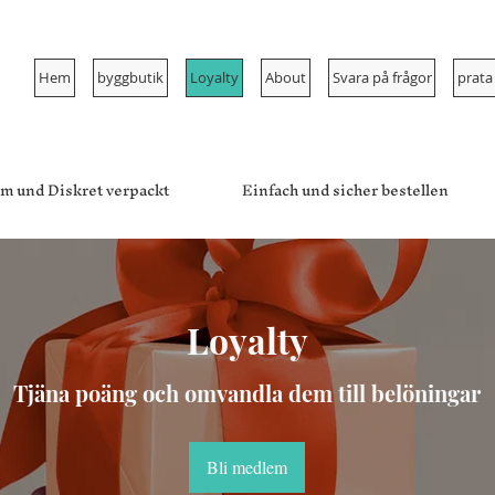
Hem
byggbutik
Loyalty
About
Svara på frågor
prata
m und Diskret verpackt
Einfach und sicher bestellen
Loyalty
Tjäna poäng och omvandla dem till belöningar
Bli medlem