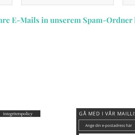
 Ihre E-Mails in unserem Spam-Ordner 
integritetspolicy
GÅ MED I VÅR MAILL
r?