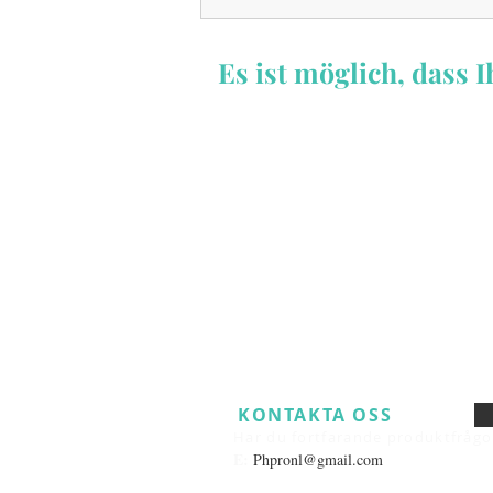
Es ist möglich, dass
KONTAKTA OSS
​
Har du fortfarande produktfrågo
E:
Phpronl@gmail.com