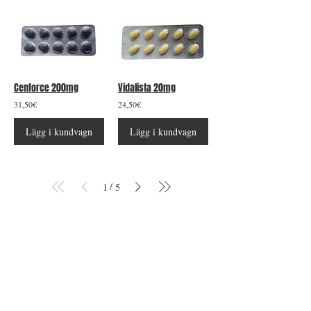
Cenforce 200mg
Vidalista 20mg
31,50€
24,50€
Lägg i kundvagn
Lägg i kundvagn
/
1
5
KONTAKTA OSS
​