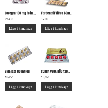
Lovegra 100 mg Från 12 tabletter
Vardenafil Vilitra 60mg 10 tabletter
29,40€
35,00€
Lägg i kundvagn
Lägg i kundvagn
Vidalista 80 mg gul
COBRA VEGA RÖD 120MG 10 st
28,00€
21,00€
Lägg i kundvagn
Lägg i kundvagn