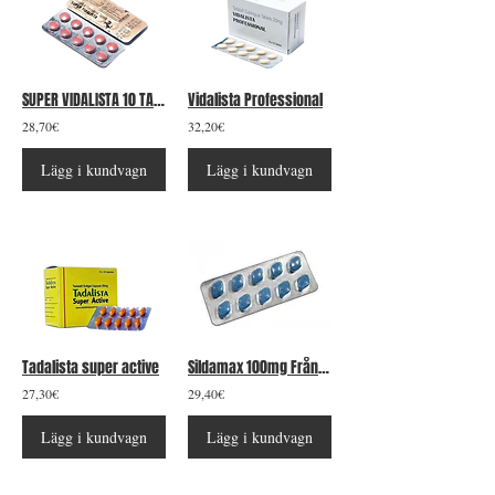
SUPER VIDALISTA 10 TABLETS
Vidalista Professional
28,70€
32,20€
Lägg i kundvagn
Lägg i kundvagn
Tadalista super active
Sildamax 100mg Från 20 tabletter
27,30€
29,40€
Lägg i kundvagn
Lägg i kundvagn