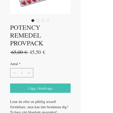
POTENCY
REMEDEL
PROVPACK
Ordinarie
Reapris
 65,00 € 
45,50 €
pris
Antal
*
Lägg i kundvagn
Letar du efter en pålitlig sexuell
förstärkare, men kan inte bestämma dig?
Ta bara vårt blandade provpaket!