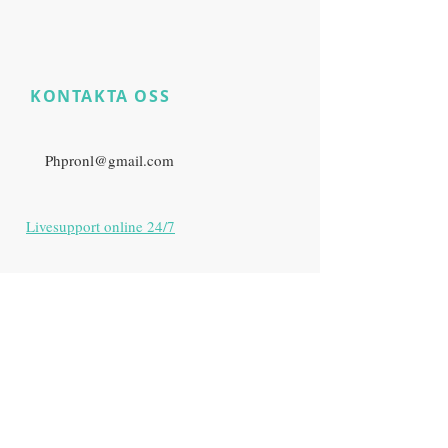
KONTAKTA OSS
​
Har du fortfarande
produktfrågor?
E:
Phpronl@gmail.com
Livesupport online 24/7
Zurich, Switzerland