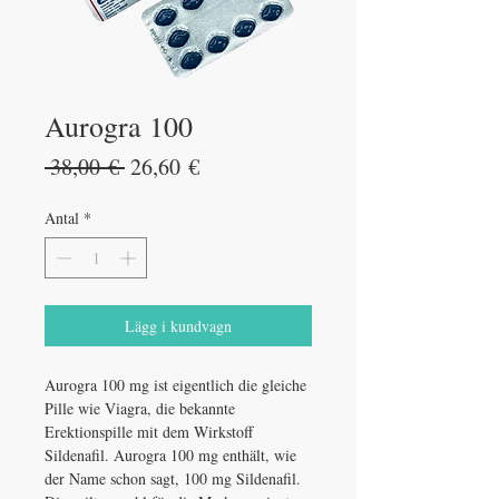
Aurogra 100
Ordinarie
Reapris
 38,00 € 
26,60 €
pris
Antal
*
Lägg i kundvagn
Aurogra 100 mg ist eigentlich die gleiche
Pille wie Viagra, die bekannte
Erektionspille mit dem Wirkstoff
Sildenafil. Aurogra 100 mg enthält, wie
der Name schon sagt, 100 mg Sildenafil.