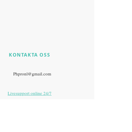
KONTAKTA OSS
​
Har du fortfarande
produktfrågor?
E:
Phpronl@gmail.com
Livesupport online 24/7
Zurich, Switzerland