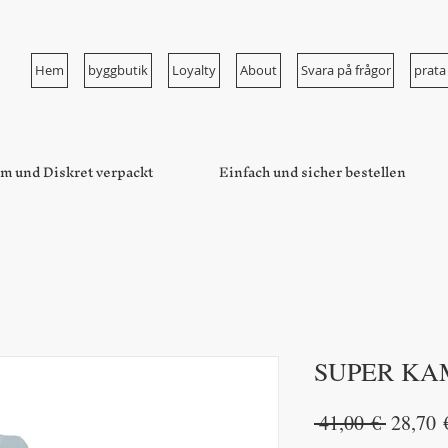
Hem
byggbutik
Loyalty
About
Svara på frågor
prata
m und Diskret verpackt
Einfach und sicher bestellen
SUPER K
Ordinar
 41,00 € 
28,70 
pris