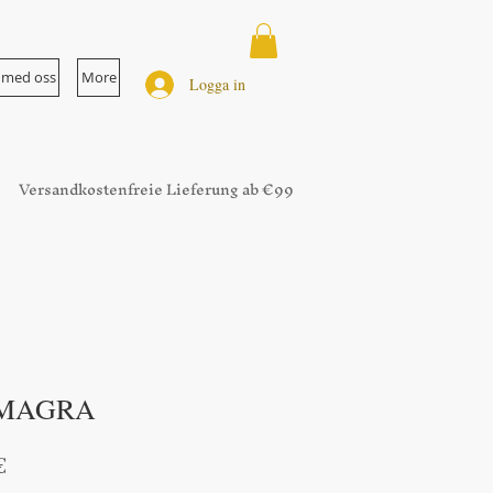
 med oss
More
Logga in
Versandkostenfreie Lieferung ab €99
AMAGRA
ie
Reapris
€