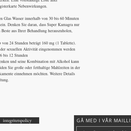
gisterkarte Nebenwirkungen.
en Glas Wasser innerhalb von 30 bis 60 Minuten
 ein. Denken Sie daran, dass Super Kamagra nur
 Beste aus Ihrer Behandlung herauszuholen,
b von 24 Stunden beträgt 160 mg (1 Tablette).
or der sexuellen Aktivität eingenommen werden
6 bis 12 Stunden
enken und seine Kombination mit Alkohol kann
den Sie große oder fetthaltige Mahlzeiten in der
kamente einnehmen möchten. Weitere Details
ltung.
integritetspolicy
GÅ MED I VÅR MAILL
r?