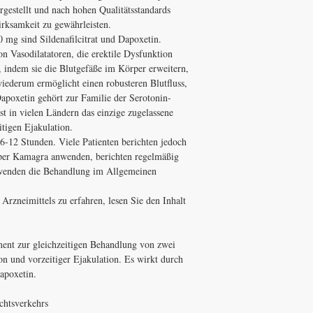
gestellt und nach hohen Qualitätsstandards
irksamkeit zu gewährleisten.
mg sind Sildenafilcitrat und Dapoxetin.
n Vasodilatatoren, die erektile Dysfunktion
 indem sie die Blutgefäße im Körper erweitern,
wiederum ermöglicht einen robusteren Blutfluss,
Dapoxetin gehört zur Familie der Serotonin-
 in vielen Ländern das einzige zugelassene
tigen Ejakulation.
6-12 Stunden. Viele Patienten berichten jedoch
uper Kamagra anwenden, berichten regelmäßig
 wenden die Behandlung im Allgemeinen
rzneimittels zu erfahren, lesen Sie den Inhalt
ment zur gleichzeitigen Behandlung von zwei
on und vorzeitiger Ejakulation. Es wirkt durch
apoxetin.
chtsverkehrs