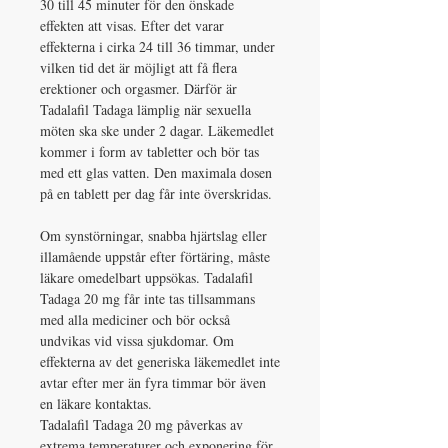
30 till 45 minuter för den önskade
effekten att visas. Efter det varar
effekterna i cirka 24 till 36 timmar, under
vilken tid det är möjligt att få flera
erektioner och orgasmer. Därför är
Tadalafil Tadaga lämplig när sexuella
möten ska ske under 2 dagar. Läkemedlet
kommer i form av tabletter och bör tas
med ett glas vatten. Den maximala dosen
på en tablett per dag får inte överskridas.
Om synstörningar, snabba hjärtslag eller
illamående uppstår efter förtäring, måste
läkare omedelbart uppsökas. Tadalafil
Tadaga 20 mg får inte tas tillsammans
med alla mediciner och bör också
undvikas vid vissa sjukdomar. Om
effekterna av det generiska läkemedlet inte
avtar efter mer än fyra timmar bör även
en läkare kontaktas.
Tadalafil Tadaga 20 mg påverkas av
extrema temperaturer och exponering för