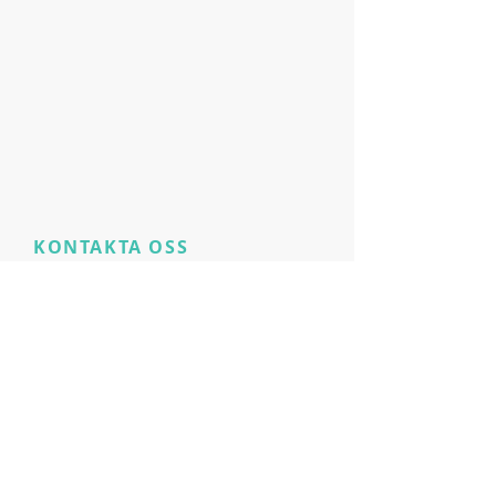
KONTAKTA OSS
​
Har du fortfarande
produktfrågor?
E:
Phpronl@gmail.com
Livesupport online 24/7
Zurich, Switzerland