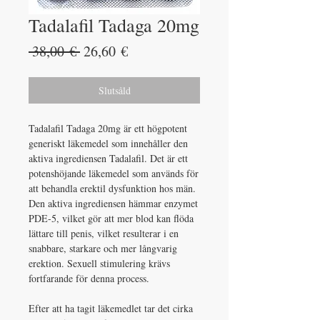
Tadalafil Tadaga 20mg
Ordinarie
Reapris
 38,00 € 
26,60 €
pris
Slutsåld
Tadalafil Tadaga 20mg är ett högpotent
generiskt läkemedel som innehåller den
aktiva ingrediensen Tadalafil. Det är ett
potenshöjande läkemedel som används för
att behandla erektil dysfunktion hos män.
Den aktiva ingrediensen hämmar enzymet
PDE-5, vilket gör att mer blod kan flöda
lättare till penis, vilket resulterar i en
snabbare, starkare och mer långvarig
erektion. Sexuell stimulering krävs
fortfarande för denna process.
Efter att ha tagit läkemedlet tar det cirka