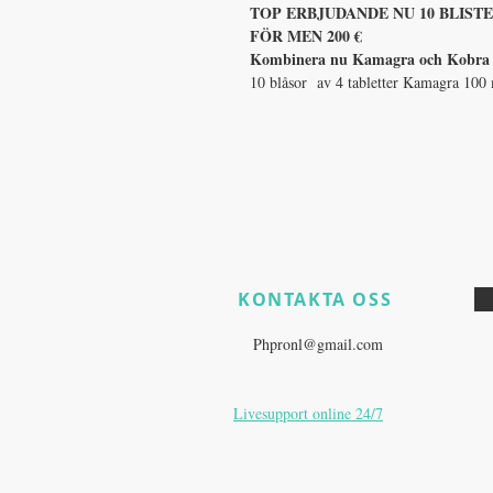
TOP ERBJUDANDE NU 10 BLIST
FÖR MEN 200 €
Kombinera nu Kamagra och Kobra oc
10 blåsor av 4 tabletter Kamagra 100 
KONTAKTA OSS
​
Har du fortfarande produktfrågo
E:
Phpronl@gmail.com
Livesupport online 24/7
Zurich, Switzerland