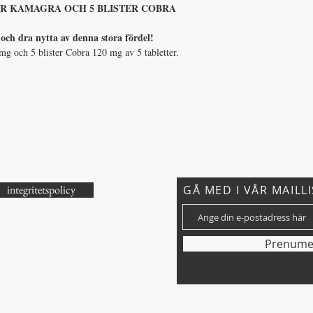
ER KAMAGRA OCH 5 BLISTER COBRA
h dra nytta av denna stora fördel!
mg och 5 blister Cobra 120 mg av 5 tabletter.
integritetspolicy
GÅ MED I VÅR MAILL
r?
Prenume