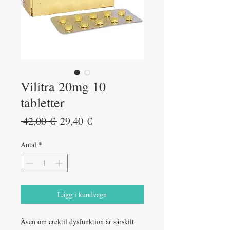
Vilitra 20mg 10
tabletter
Ordinarie
Reapris
 42,00 € 
29,40 €
pris
Antal
*
Lägg i kundvagn
Även om erektil dysfunktion är särskilt