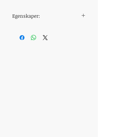
Egenskaper:
dosering
20 mg
tidpunkt för
30 minuter före
intag
samlag
aktiv
Vardenafil
beståndsdel
tillverkare
Centurion
Laboratories
smaken
Smaklös
åtgärdens
6 till 12 timmar
varaktighet
förpackning
Neutral