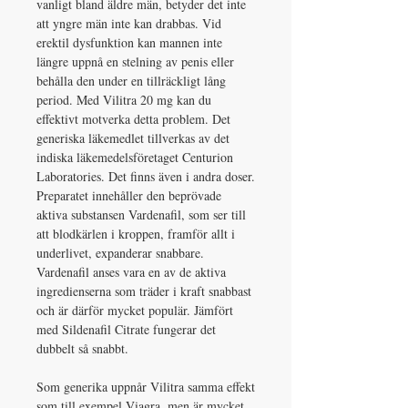
vanligt bland äldre män, betyder det inte
att yngre män inte kan drabbas. Vid
erektil dysfunktion kan mannen inte
längre uppnå en stelning av penis eller
behålla den under en tillräckligt lång
period. Med Vilitra 20 mg kan du
effektivt motverka detta problem. Det
generiska läkemedlet tillverkas av det
indiska läkemedelsföretaget Centurion
Laboratories. Det finns även i andra doser.
Preparatet innehåller den beprövade
aktiva substansen Vardenafil, som ser till
att blodkärlen i kroppen, framför allt i
underlivet, expanderar snabbare.
Vardenafil anses vara en av de aktiva
ingredienserna som träder i kraft snabbast
och är därför mycket populär. Jämfört
med Sildenafil Citrate fungerar det
dubbelt så snabbt.
Som generika uppnår Vilitra samma effekt
som till exempel Viagra, men är mycket