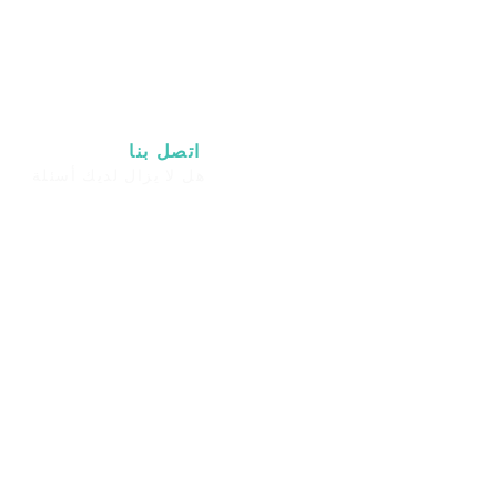
اتصل بنا
​
هل لا يزال لديك أسئلة
المنتج؟
البريد الإلكتروني:
Phpronl@gmail.com
دعم مباشر عبر الإنترنت
24/7
زيورخ ، سويسرا