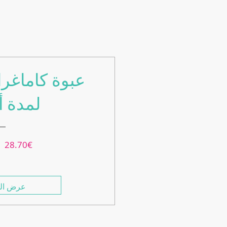
عبوة كاماغرا
لمدة أ
سعر
سعر
28.70€
البيع
عادي
عرض الت