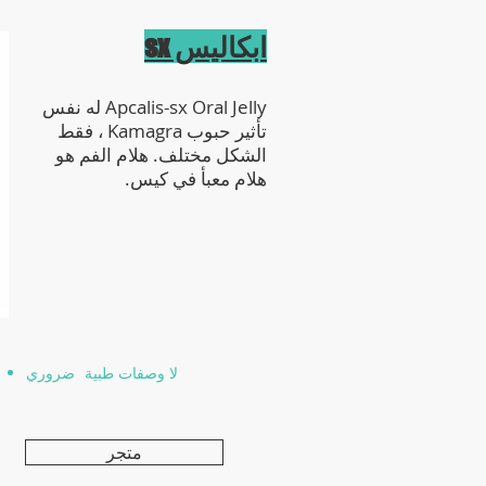
ابكاليس sx
Apcalis-sx Oral Jelly له نفس
تأثير حبوب Kamagra ، فقط
الشكل مختلف. هلام الفم هو
هلام معبأ في كيس.
لا وصفات طبية ضروري
عميل
فف!
متجر