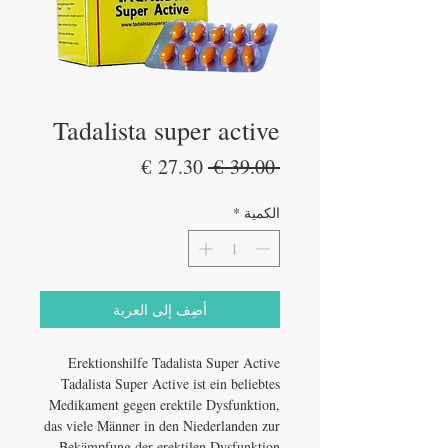
Tadalista super active
سعر
سعر
 ‏39.00 € 
عادي
البيع
الكمية
*
أضِف إلى العربة
Erektionshilfe Tadalista Super Active
Tadalista Super Active ist ein beliebtes
Medikament gegen erektile Dysfunktion,
das viele Männer in den Niederlanden zur
Bekämpfung der erektilen Dysfunktion