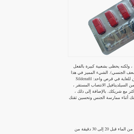
ِّن جنسي ، ولكنه يحظى بشعبية كبيرة بالفعل
ضعف الجنسي). الشيء المميز في هذا
المستحضر 2 في 1 هو أنه يجمع بين مكونين فعالين للغاية في قرص واحد: Sildenafil
Tadalafi مجم). بينما يضمن السيلدينافيل الانتصاب المستقر ،
كثر مع شريكك. بالإضافة إلى ذلك ،
تك أثناء ممارسة الجنس وتحسين ثقتك
ضع الدواء المركب عن طريق الفم مع كمية كافية من الماء قبل 20 إلى 30 دقيقة من