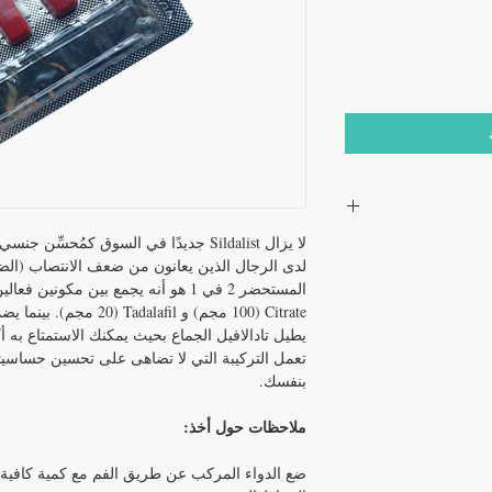
لا يزال Sildalist جديدًا في السوق كمُحس
لدى الرجال الذين يعانون من ضعف الانتصاب (ال
Citrate (100 مجم) و l (20
يطيل تادالافيل الجماع بحيث يمكنك الاستمتاع به أ
افيل ودابوكستين
تعمل التركيبة التي لا تضاهى على تحسين حساسي
بنفسك.
الهند
ملاحظات حول أخذ:
له