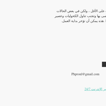
 تستمر التأثيرات لمدة 6 إلى 8 ساعات على الأقل ، ولكن في بعض الحالات
ة الموصى بها وتجنب تناول الكحوليات وعصير
. هذه يمكن أن تؤخر بداية العمل.
ديك أسئلة المنتج؟
وني:
Phpronl@gmail.com
لإنترنت 24/7
را