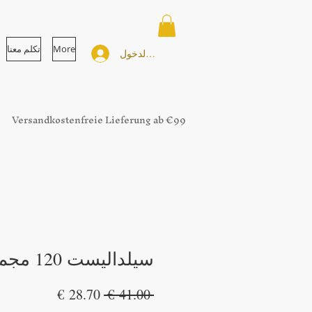
More
تكلم معنا
تسجيل الدخول
Versandkostenfreie Lieferung ab €99
سيلداليست 120 مجم 12 قرص
سعر
سعر
 ‏41.00 € 
عادي
البيع