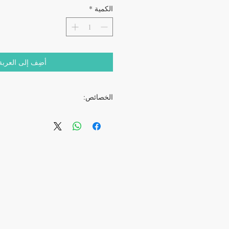
الكمية
*
أضِف إلى العربة
الخصائص:
جرعة
من 100 ملغ / 20 ملغ
وقت الابتلاع
30 دقيقة قبل الجماع
العنصر النشط
سيلدين
الصانع
صيدلية 
الطعم
لا طعم 
مدة العمل
من 8 إلى 36 ساعة