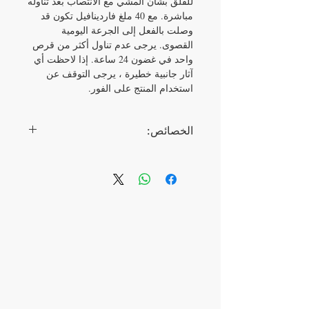
للقلق بشأن المشي مع الانتصاب بعد تناوله
مباشرة. مع 40 ملغ فاردينافيل تكون قد
وصلت بالفعل إلى الجرعة اليومية
القصوى. يرجى عدم تناول أكثر من قرص
واحد في غضون 24 ساعة. إذا لاحظت أي
آثار جانبية خطيرة ، يرجى التوقف عن
استخدام المنتج على الفور.
الخصائص:
جرعة
40 مجم
وقت الابتلاع
30 دقيقة قبل الجماع
العنصر النشط
فاردينافيل
الصانع
مختبرات سنتوريون
الطعم
لا طعم له
مدة العمل
من 6 إلى 12 ساعة