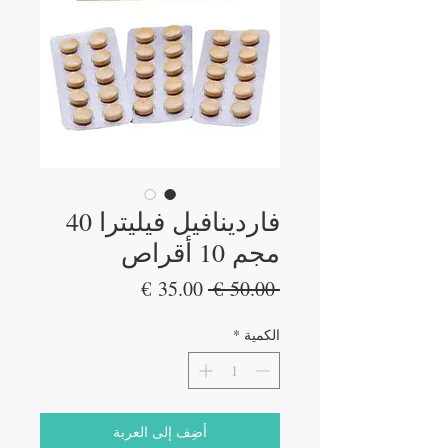
فاردينافيل فيليترا 40
مجم 10 أقراص
سعر
سعر
 ‏50.00 € 
عادي
البيع
الكمية
*
أضِف إلى العربة