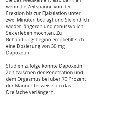
Sie das Medikament also dann an,
wenn die Zeitspanne von der
Erektion bis zur Ejakulation unter
zwei Minuten beträgt und Sie endlich
wieder längeren und genussvollen
Sex erleben möchten. Zu
Behandlungsbeginn empfiehlt sich
eine Dosierung von 30 mg
Dapoxetin.
Studien zufolge konnte Dapoxetin
Zeit zwischen der Penetration und
dem Orgasmus bei über 70 Prozent
der Männer teilweise um das
Dreifache verlängern.
Super P Force
contains both generic
viagra and Dapoxitin, to it helps with
both erectile disfunction and
premature ejaculation.