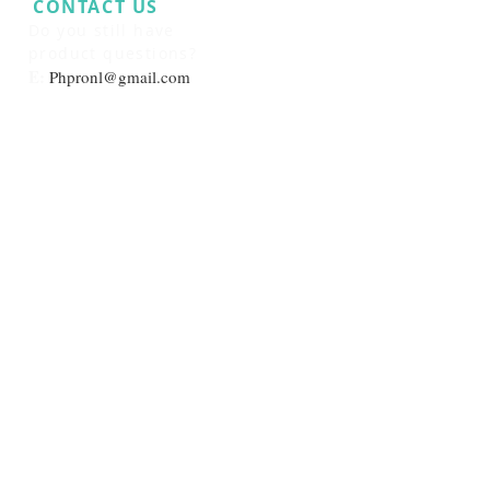
CONTACT US
​
Do you still have
product questions?
E:
Phpronl@gmail.com
Live support online 24/7
Zurich, Switzerland