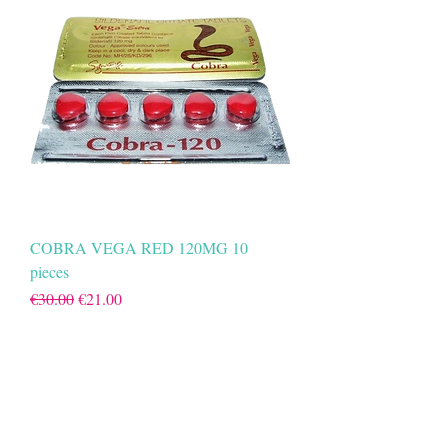
COBRA VEGA RED 120MG 10
pieces
Regular Price
Sale Price
€30.00
€21.00