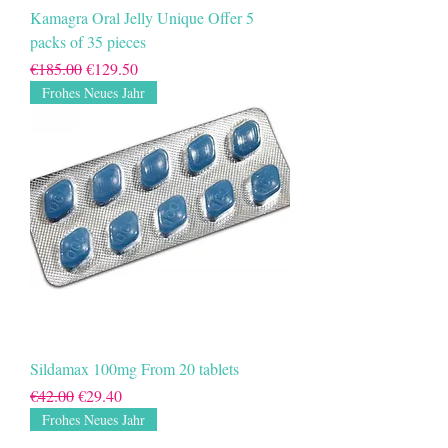
Kamagra Oral Jelly Unique Offer 5
packs of 35 pieces
Regular Price
Sale Price
€185.00
€129.50
Frohes Neues Jahr
Sildamax 100mg From 20 tablets
Regular Price
Sale Price
€42.00
€29.40
Frohes Neues Jahr